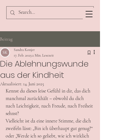
Beitrag
Sandra Konjer
17. Feb. 2025
2 Min. Lesezeit
Die Ablehnungswunde
aus der Kindheit
Aktualisiert:
14. Juni 2025
Kennst du dieses leise Gefühl in dir, das dich 
manchmal zurückhält – obwohl du dich 
nach Leichtigkeit, nach Freude, nach Freiheit 
sehnst?
Vielleicht ist da eine innere Stimme, die dich 
zweifeln lässt: „Bin ich überhaupt gut genug?“ 
oder „Werde ich so geliebt, wie ich wirklich 