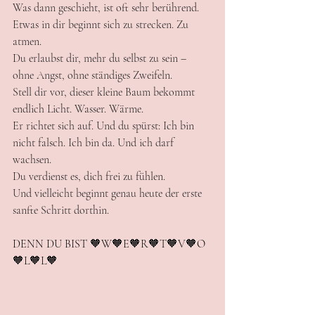
Was dann geschieht, ist oft sehr berührend.
Etwas in dir beginnt sich zu strecken. Zu 
atmen.
Du erlaubst dir, mehr du selbst zu sein – 
ohne Angst, ohne ständiges Zweifeln.
Stell dir vor, dieser kleine Baum bekommt 
endlich Licht. Wasser. Wärme.
Er richtet sich auf. Und du spürst: Ich bin 
nicht falsch. Ich bin da. Und ich darf 
wachsen.
Du verdienst es, dich frei zu fühlen.
Und vielleicht beginnt genau heute der erste 
sanfte Schritt dorthin.
DENN DU BIST 🧡W🧡E🧡R🧡T🧡V🧡O
🧡L🧡L🧡