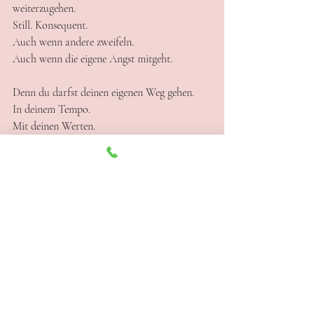
weiterzugehen.
Still. Konsequent.
Auch wenn andere zweifeln.
Auch wenn die eigene Angst mitgeht.
Denn du darfst deinen eigenen Weg gehen.
In deinem Tempo.
Mit deinen Werten.
Und mit dem Vertrauen, dass etwas in dir 
genau weiß, wohin du willst.
Aktuelle Beiträge
Alle ansehen