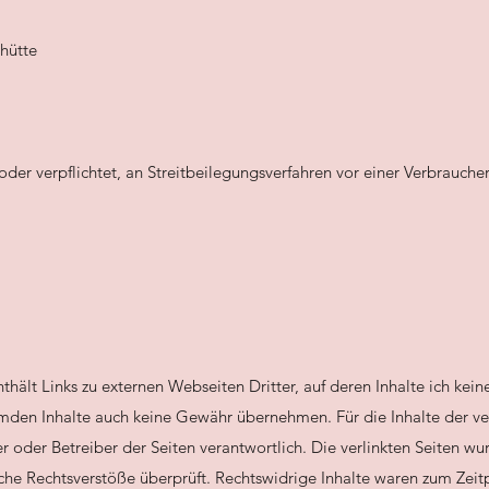
hütte
 oder verpflichtet, an Streitbeilegungsverfahren vor einer Verbraucher
nthält Links zu externen Webseiten Dritter, auf deren Inhalte ich kei
emden Inhalte auch keine Gewähr übernehmen. Für die Inhalte der verl
er oder Betreiber der Seiten verantwortlich. Die verlinkten Seiten w
che Rechtsverstöße überprüft. Rechtswidrige Inhalte waren zum Zeit