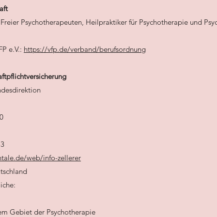
aft
Freier Psychotherapeuten, Heilpraktiker für Psychotherapie und Psyc
FP e.V.:
https://vfp.de/verband/berufsordnung
ftpflichtversicherung
ndesdirektion
70
33
tale.de/web/info-zellerer
tschland
liche:
dem Gebiet der Psychotherapie