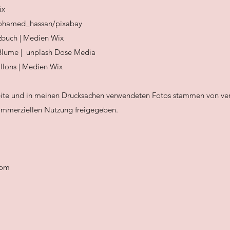
ix
mohamed_hassan/pixabay
izbuch | Medien Wix
 Blume | unplash Dose Media
allons | Medien
Wix
eite und in meinen Drucksachen verwendeten Fotos stammen von ve
kommerziellen Nutzung freigegeben.
com