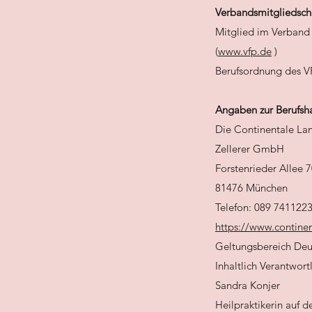
Verbandsmitgliedsch
Mitglied im Verband 
(
www.vfp.de
)
Berufsordnung des V
Angaben zur Berufsha
Die Continentale La
Zellerer GmbH
Forstenrieder Allee 
81476 München
Telefon: 089 741122
https://www.continen
Geltungsbereich Deu
Inhaltlich Verantwort
Sandra Konjer
Heilpraktikerin auf 