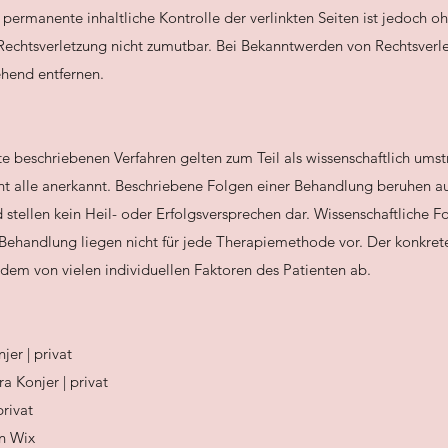
 permanente inhaltliche Kontrolle der verlinkten Seiten ist jedoch o
Rechtsverletzung nicht zumutbar. Bei Bekanntwerden von Rechtsverl
hend entfernen.
te beschriebenen Verfahren gelten zum Teil als wissenschaftlich ums
ht alle anerkannt. Beschriebene Folgen einer Behandlung beruhen au
 stellen kein Heil- oder Erfolgsversprechen dar. Wissenschaftliche 
Behandlung liegen nicht für jede Therapiemethode vor. Der konkrete
em von vielen individuellen Faktoren des Patienten ab.
er | privat
a Konjer | privat
rivat
en Wix