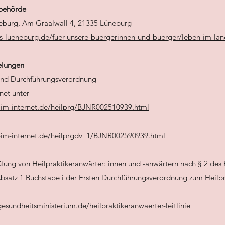
sbehörde
eburg, Am Graalwall 4, 21335 Lüneburg
is-lueneburg.de/fuer-unsere-buergerinnen-und-buerger/leben-im-lan
elungen
 und Durchführungsverordnung
net unter
-im-internet.de/heilprg/BJNR002510939.html
-im-internet.de/heilprgdv_1/BJNR002590939.html
üfung von Heilpraktikeranwärter: innen und -anwärtern nach § 2 des 
bsatz 1 Buchstabe i der Ersten Durchführungsverordnung zum Heilpr
sundheitsministerium.de/heilpraktikeranwaerter-leitlinie