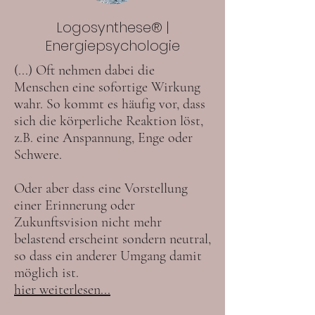
Logosynthese® |
Energiepsychologie
(...) Oft nehmen dabei die
Menschen eine sofortige Wirkung
wahr. So kommt es häufig vor, dass
sich die körperliche Reaktion löst,
z.B. eine Anspannung, Enge oder
Schwere.
Oder aber dass eine Vorstellung
einer Erinnerung oder
Zukunftsvision nicht mehr
belastend erscheint sondern neutral,
so dass ein anderer Umgang damit
möglich ist.
hier weiterlesen...