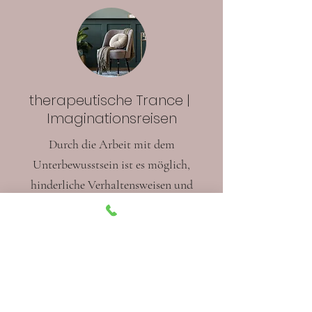
therapeutische Trance |
Imaginationsreisen
Durch die Arbeit mit dem
Unterbewusstsein ist es möglich,
hinderliche Verhaltensweisen und
Glaubensmuster nachhaltig zum
Positiven zu verändern.
hier weiterlesen...