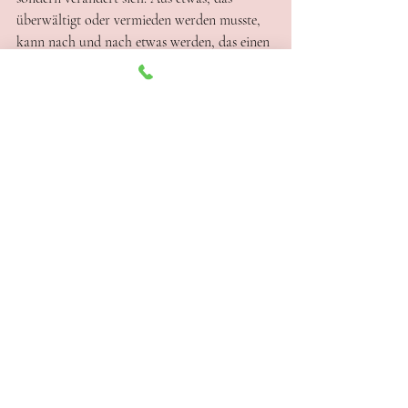
überwältigt oder vermieden werden musste, 
kann nach und nach etwas werden, das einen 
Platz im eigenen Leben findet.
Wenn du dich in diesen Zeilen 
wiedererkennst, dann bedeutet das nicht, 
dass mit dir etwas nicht stimmt oder dass du 
zu empfindlich bist. Vielleicht gab es damals 
einfach keinen Raum für das, was gefühlt 
werden wollte. Und vielleicht ist heute ein 
anderer Zeitpunkt als damals.
Aktuelle Beiträge
Alle ansehen