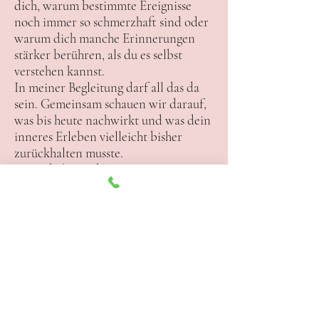
dich, warum bestimmte Ereignisse
noch immer so schmerzhaft sind oder
warum dich manche Erinnerungen
stärker berühren, als du es selbst
verstehen kannst.
In meiner Begleitung darf all das da
sein. Gemeinsam schauen wir darauf,
was bis heute nachwirkt und was dein
inneres Erleben vielleicht bisher
zurückhalten musste.
Wenn belastende Erinnerungen
verarbeitet werden können, entsteht
häufig mehr innerer Raum. Gefühle
werden zugänglicher, Erinnerungen
verlieren an Schwere und
Vergangenes kann Schritt für Schritt
einen Platz in der eigenen
Lebensgeschichte finden.