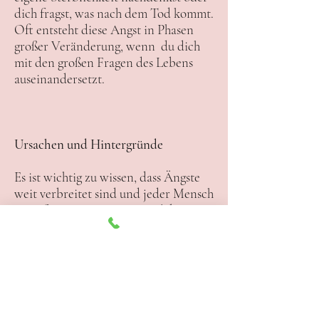
dich fragst, was nach dem Tod kommt.
Oft entsteht diese Angst in Phasen
großer Veränderung, wenn du dich
mit den großen Fragen des Lebens
auseinandersetzt.
Ursachen und Hintergründe
​Es ist wichtig zu wissen, dass Ängste
weit verbreitet sind und jeder Mensch
sie auf seine eigene Weise erlebt. Sie
sind Teil unseres Menschseins und
können uns sogar helfen, uns in
gefährlichen Situationen zu schützen.
Doch wenn sie zu stark werden und
dein Leben bestimmen, ist es wichtig,
Unterstützung zu suchen und darüber