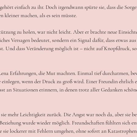
gehört einfach zu ihr. Doch irgendwann spürte sie, dass die Sorg
 kleiner machen, als es sein müsste.
tützung zu holen, war nicht leicht. Aber er brachte neue Einsichte
iches Versagen bedeutet, sondern ein Signal dafür, dass etwas au
st. Und dass Veränderung möglich ist – nicht auf Knopfdruck, so
Lena Erfahrungen, die Mut machten. Einmal tief durchatmen, bev
einlegen, wenn der Druck zu groß wird. Einer Freundin ehrlich er
sst an Situationen erinnern, in denen trotz aller Gedanken sch
sie mehr Leichtigkeit zurück. Die Angst war noch da, aber sie b
 Beziehung wurde wieder möglich. Freundschaften fühlten sich en
 sie lockerer mit Fehlern umgehen, ohne sofort an Katastrophen