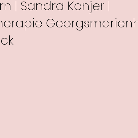
n | Sandra Konjer |
herapie Georgsmarien
ck