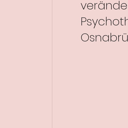
veränder
Psychot
Osnabrü