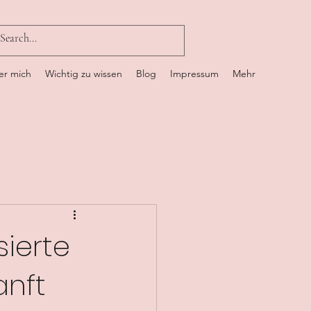
er mich
Wichtig zu wissen
Blog
Impressum
Mehr
sierte
anft