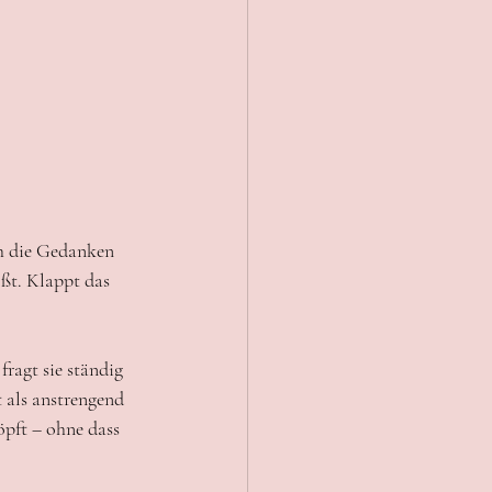
ch die Gedanken 
ßt. Klappt das 
fragt sie ständig 
 als anstrengend 
öpft – ohne dass 