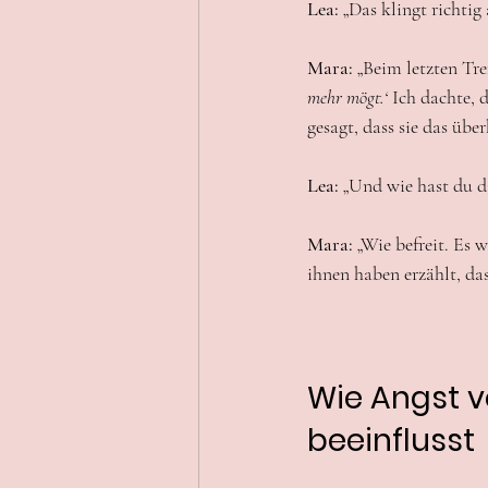
Lea:
 „Das klingt richtig
Mara:
 „Beim letzten Tre
mehr mögt.‘
 Ich dachte, 
gesagt, dass sie das übe
Lea:
 „Und wie hast du d
Mara:
 „Wie befreit. Es 
ihnen haben erzählt, das
Wie Angst v
beeinflusst