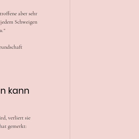
roffene aber sehr 
n jedem Schweigen 
u.“
eundschaft 
n kann
, verliert sie 
hat gemerkt: 