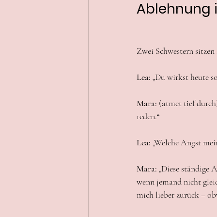
Ablehnung 
Zwei Schwestern sitze
Lea:
 „Du wirkst heute so
Mara:
 (atmet tief durc
reden.“
Lea:
 „Welche Angst mei
Mara:
 „Diese ständige 
wenn jemand nicht gleic
mich lieber zurück – o